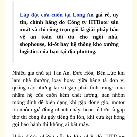
Lắp đặt cửa cuốn tại Long An
giá rẻ, uy
tín, chính hãng do
Công ty HTDoor
sản
xuất và thi công trọn gói là giải pháp bảo
vệ an toàn tối ưu cho ngôi nhà,
shophouse, ki-ốt hay hệ thống kho xưởng
logistics của bạn tại địa phương.
Nhiều gia chủ tại Tân An, Đức Hòa, Bến Lức khi
làm nhà thường loay hoay giữa hàng tá đơn vị
quảng cáo nhưng lại sợ gặp phải tình trạng: mua
nhầm hệ cửa cuốn kém chất lượng, nan nhôm
mỏng dính dễ biến dạng khi gặp dông gió, motor
lõi nhôm giả đồng nhanh cháy, hoặc tệ hơn là gặp
thợ thi công ẩu gây tiếng ồn lớn, khi cửa kẹt hỏng
gọi bảo hành thì không ai bắt máy.
Hiểu được những nỗi lo lớn nhất đó, HTDoor