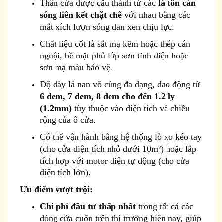
Thân cửa được cấu thành từ các
lá tôn cán
sóng liên kết chặt chẽ
với nhau bằng các
mắt xích lượn sóng đan xen chịu lực.
Chất liệu cốt là sắt mạ kẽm hoặc thép cán
nguội, bề mặt phủ lớp sơn tĩnh điện hoặc
sơn mạ màu bảo vệ.
Độ dày lá nan vô cùng đa dạng, dao động từ
6 dem, 7 dem, 8 dem cho đến 1.2 ly
(1.2mm)
tùy thuộc vào diện tích và chiều
rộng của ô cửa.
Có thể vận hành bằng hệ thống lò xo kéo tay
(cho cửa diện tích nhỏ dưới 10m²) hoặc lắp
tích hợp với motor điện tự động (cho cửa
diện tích lớn).
Ưu điểm vượt trội:
Chi phí đầu tư thấp nhất
trong tất cả các
dòng cửa cuốn trên thị trường hiện nay, giúp