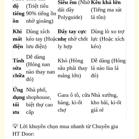
Siêu êm
(Nhờ
Kêu khá lớn
độ
(Triệt tiêu
dải dây
(Tiếng ma sát
tiếng
90% tiếng ồn
Polyguide)
lá tôn)
ồn
nhờ gioăng)
Khi
Dùng xích
Đẩy tay cực
Dùng lò xo trợ
mất
kéo tay (Hoặc
nhẹ
nhờ chốt
lực (Hoặc xích
điện
lưu điện)
ly hợp
kéo)
Dễ dàng
Tính
Khó (Hỏng
Dễ dàng (Hỏng
(Hỏng nan
sửa
sâu phải thay
lá nào lùa lá
nào thay nan
chữa
mảng lớn)
đó)
đó)
Ứng
Nhà phố,
Gara ô tô, cửa
Nhà xưởng,
dụng
shophouse,
hàng, ki-ốt
kho bãi, ki-ốt
tối
biệt thự cao
chợ
giá rẻ
ưu
cấp
💡 Lời khuyên chọn mua nhanh từ Chuyên gia
HT Door: