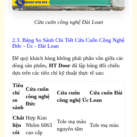
Cửa cuốn công nghệ Đài Loan
2.3. Bảng So Sánh Chi Tiết Cửa Cuốn Công Nghệ
Đức - Úc - Đài Loan
Để quý khách hàng không phải phân vân giữa các
dòng sản phẩm,
HT Door
đã lập bảng đối chiếu
dựa trên các tiêu chí kỹ thuật thực tế sau:
Tiêu
Cửa cuốn
chí
Cửa cuốn
Cửa cuốn Đài
công nghệ
so
công nghệ Úc
Loan
Đức
sánh
Chất
Hợp Kim
Tole mạ màu
liệu
Nhôm 6063
Tole mạ màu
nguyên tấm
cốt
cao cấp