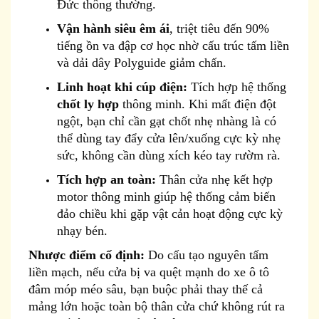
Đức thông thường.
Vận hành siêu êm ái
, triệt tiêu đến 90%
tiếng ồn va đập cơ học nhờ cấu trúc tấm liền
và dải dây Polyguide giảm chấn.
Linh hoạt khi cúp điện:
Tích hợp hệ thống
chốt ly hợp
thông minh. Khi mất điện đột
ngột, bạn chỉ cần gạt chốt nhẹ nhàng là có
thể dùng tay đẩy cửa lên/xuống cực kỳ nhẹ
sức, không cần dùng xích kéo tay rườm rà.
Tích hợp an toàn:
Thân cửa nhẹ kết hợp
motor thông minh giúp hệ thống cảm biến
đảo chiều khi gặp vật cản hoạt động cực kỳ
nhạy bén.
Nhược điểm cố định:
Do cấu tạo nguyên tấm
liền mạch, nếu cửa bị va quệt mạnh do xe ô tô
đâm móp méo sâu, bạn buộc phải thay thế cả
mảng lớn hoặc toàn bộ thân cửa chứ không rút ra