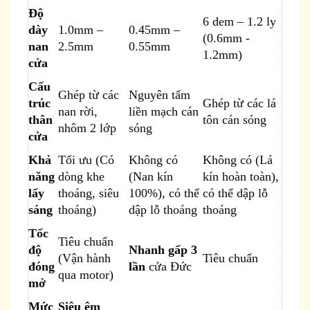
Độ
6 dem – 1.2 ly
dày
1.0mm –
0.45mm –
(0.6mm -
nan
2.5mm
0.55mm
1.2mm)
cửa
Cấu
Ghép từ các
Nguyên tấm
trúc
Ghép từ các lá
nan rời,
liền mạch cán
thân
tôn cán sóng
nhôm 2 lớp
sóng
cửa
Khả
Tối ưu (Có
Không có
Không có (Lá
năng
dòng khe
(Nan kín
kín hoàn toàn),
lấy
thoáng, siêu
100%), có thể
có thể dập lỗ
sáng
thoáng)
dập lỗ thoáng
thoáng
Tốc
Tiêu chuẩn
độ
Nhanh gấp 3
(Vận hành
Tiêu chuẩn
đóng
lần
cửa Đức
qua motor)
mở
Mức
Siêu êm