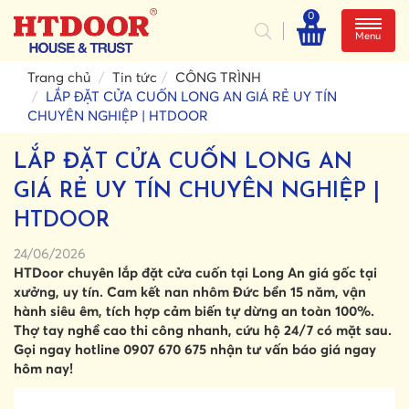
0
Menu
Trang chủ
Tin tức
CÔNG TRÌNH
LẮP ĐẶT CỬA CUỐN LONG AN GIÁ RẺ UY TÍN
CHUYÊN NGHIỆP | HTDOOR
LẮP ĐẶT CỬA CUỐN LONG AN
GIÁ RẺ UY TÍN CHUYÊN NGHIỆP |
HTDOOR
24/06/2026
HTDoor chuyên lắp đặt cửa cuốn tại Long An giá gốc tại
xưởng, uy tín. Cam kết nan nhôm Đức bền 15 năm, vận
hành siêu êm, tích hợp cảm biến tự dừng an toàn 100%.
Thợ tay nghề cao thi công nhanh, cứu hộ 24/7 có mặt sau.
Gọi ngay hotline 0907 670 675 nhận tư vấn báo giá ngay
hôm nay!