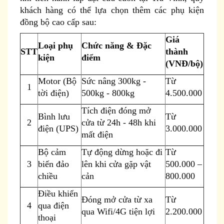
khách hàng có thể lựa chọn thêm các phụ kiện
đồng bộ cao cấp sau:
Giá
Loại phụ
Chức năng & Đặc
STT
thành
kiện
điểm
(VNĐ/bộ)
Motor (Bộ
Sức nâng 300kg -
Từ
1
tời điện)
500kg - 800kg
4.500.000
Tích điện đóng mở
Bình lưu
Từ
2
cửa từ 24h - 48h khi
điện (UPS)
3.000.000
mất điện
Bộ cảm
Tự động dừng hoặc đi
Từ
3
biến đảo
lên khi cửa gặp vật
500.000 –
chiều
cản
800.000
Điều khiển
Đóng mở cửa từ xa
Từ
4
qua điện
qua Wifi/4G tiện lợi
2.200.000
thoại