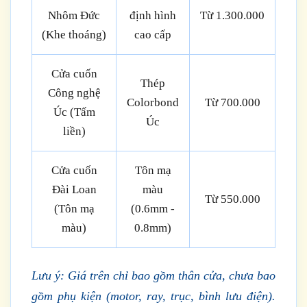
Nhôm Đức
định hình
Từ 1.300.000
(Khe thoáng)
cao cấp
Cửa cuốn
Thép
Công nghệ
Colorbond
Từ 700.000
Úc (Tấm
Úc
liền)
Cửa cuốn
Tôn mạ
Đài Loan
màu
Từ 550.000
(Tôn mạ
(0.6mm -
màu)
0.8mm)
Lưu ý: Giá trên chỉ bao gồm thân cửa, chưa bao
gồm phụ kiện (motor, ray, trục, bình lưu điện).