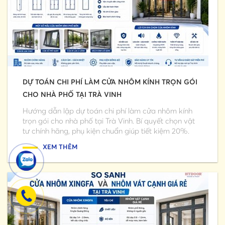
DỰ TOÁN CHI PHÍ LÀM CỬA NHÔM KÍNH TRỌN GÓI
CHO NHÀ PHỐ TẠI TRÀ VINH
Hướng dẫn lập dự toán chi phí làm cửa nhôm kính
trọn gói cho nhà phố tại Trà Vinh. Bí quyết chọn vật
tư chính hãng, phụ kiện chuẩn giúp tiết kiệm 20%.
XEM THÊM