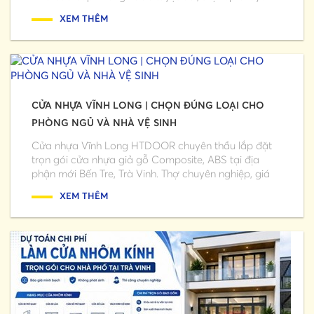
XEM THÊM
CỬA NHỰA VĨNH LONG | CHỌN ĐÚNG LOẠI CHO
PHÒNG NGỦ VÀ NHÀ VỆ SINH
Cửa nhựa Vĩnh Long HTDOOR chuyên thầu lắp đặt
trọn gói cửa nhựa giả gỗ Composite, ABS tại địa
phận mới Bến Tre, Trà Vinh. Thợ chuyên nghiệp, giá
sỉ...
XEM THÊM