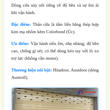
Dòng cửa này nổi tiếng về độ bền và sự êm ái
khi vận hành.
Đặc điểm:
Thân cửa là tấm liền bằng thép hợp
kim mạ nhôm kẽm Colorbond (Úc).
Ưu điểm:
Vận hành siêu êm, nhẹ nhàng; độ bền
cao, chống gỉ sét; có thể dùng kéo tay với lò xo
trợ lực (không cần motor).
Thương hiệu nổi bật:
Hitadoor, Austdoor (dòng
Austroll).