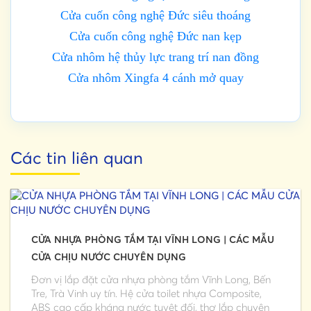
Cửa cuốn công nghệ Đức siêu thoáng
Cửa cuốn công nghệ Đức nan kẹp
Cửa nhôm hệ thủy lực trang trí nan đồng
Cửa nhôm Xingfa 4 cánh mở quay
Các tin liên quan
CỬA NHỰA PHÒNG TẮM TẠI VĨNH LONG | CÁC MẪU
CỬA CHỊU NƯỚC CHUYÊN DỤNG
Đơn vị lắp đặt cửa nhựa phòng tắm Vĩnh Long, Bến
Tre, Trà Vinh uy tín. Hệ cửa toilet nhựa Composite,
ABS cao cấp kháng nước tuyệt đối, thợ lắp chuyên