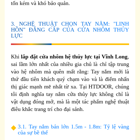
tốn kém và khó bảo quản.
3. NGHỆ THUẬT CHỌN TAY NẮM: "LINH
HỒN" ĐẲNG CẤP CỦA CỬA NHÔM THỦY
LỰC
Khi
lắp đặt cửa nhôm hệ thủy lực tại Vĩnh Long
,
sai lầm lớn nhất của nhiều gia chủ là chỉ tập trung
vào hệ nhôm mà quên mất rằng: Tay nắm mới là
thứ đầu tiên khách quý chạm vào và là điểm nhấn
thị giác mạnh mẽ nhất từ xa. Tại HTDOOR, chúng
tôi định nghĩa tay nắm cửa thủy lực không chỉ là
vật dụng đóng mở, mà là một tác phẩm nghệ thuật
điêu khắc trang trí cho đại sảnh.
3.1. Tay nắm bản lớn 1.5m - 1.8m: Tỷ lệ vàng
của sự bề thế