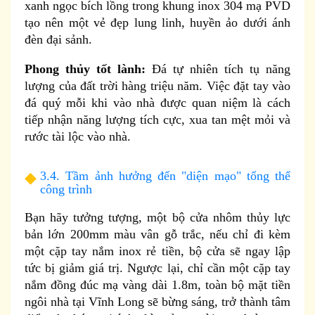
xanh ngọc bích lồng trong khung inox 304 mạ PVD
tạo nên một vẻ đẹp lung linh, huyền ảo dưới ánh
đèn đại sảnh.
Phong thủy tốt lành:
Đá tự nhiên tích tụ năng
lượng của đất trời hàng triệu năm. Việc đặt tay vào
đá quý mỗi khi vào nhà được quan niệm là cách
tiếp nhận năng lượng tích cực, xua tan mệt mỏi và
rước tài lộc vào nhà.
3.4. Tầm ảnh hưởng đến "diện mạo" tổng thể
công trình
Bạn hãy tưởng tượng, một bộ cửa nhôm thủy lực
bản lớn 200mm màu vân gỗ trắc, nếu chỉ đi kèm
một cặp tay nắm inox rẻ tiền, bộ cửa sẽ ngay lập
tức bị giảm giá trị. Ngược lại, chỉ cần một cặp tay
nắm đồng đúc mạ vàng dài 1.8m, toàn bộ mặt tiền
ngôi nhà tại Vĩnh Long sẽ bừng sáng, trở thành tâm