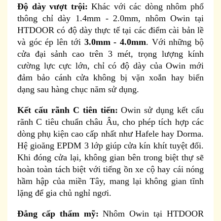
Độ dày vượt trội:
Khác với các dòng nhôm phổ
thông chỉ dày 1.4mm - 2.0mm, nhôm Owin tại
HTDOOR có độ dày thực tế tại các điểm cài bản lề
và góc ép lên tới
3.0mm - 4.0mm
. Với những bộ
cửa đại sảnh cao trên 3 mét, trọng lượng kính
cường lực cực lớn, chỉ có độ dày của Owin mới
đảm bảo cánh cửa không bị vặn xoắn hay biến
dạng sau hàng chục năm sử dụng.
Kết cấu rãnh C tiên tiến:
Owin sử dụng kết cấu
rãnh C tiêu chuẩn châu Âu, cho phép tích hợp các
dòng phụ kiện cao cấp nhất như Hafele hay Dorma.
Hệ gioăng EPDM 3 lớp giúp cửa kín khít tuyệt đối.
Khi đóng cửa lại, không gian bên trong biệt thự sẽ
hoàn toàn tách biệt với tiếng ồn xe cộ hay cái nóng
hầm hập của miền Tây, mang lại không gian tĩnh
lặng để gia chủ nghỉ ngơi.
Đẳng cấp thẩm mỹ:
Nhôm Owin tại HTDOOR