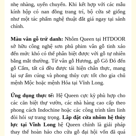
nhẹ nhàng, uyển chuyển. Khi kết hợp với các mẫu
kính hộp có nan đồng trang trí, bộ cửa sẽ giống
như một tác phẩm nghệ thuật đắt giá ngay tại sảnh
chính.
Màu vân gỗ trứ danh:
Nhôm Queen tại HTDOOR
sở hữu công nghệ sơn phủ phim vân gỗ tinh xảo
đến mức khó có thể phân biệt được với gỗ tự nhiên
bằng mắt thường. Từ vân gỗ Hương, gỗ Gõ Đỏ đến
gỗ Cẩm, tất cả đều được tái hiện chân thực, mang
lại sự ấm cúng và phong thủy cực tốt cho gia chủ
mệnh Mộc hoặc mệnh Hỏa tại Vĩnh Long.
Ứng dụng thực tế:
Hệ Queen cực kỳ phù hợp cho
các căn biệt thự vườn, các nhà hàng cao cấp theo
phong cách Indochine hoặc các công trình tâm linh
đòi hỏi sự trang trọng.
Lắp đặt cửa nhôm hệ thủy
lực tại Vĩnh Long
hệ Queen chính là giải pháp
thay thế hoàn hảo cho cửa gỗ đại hội vốn đã quá