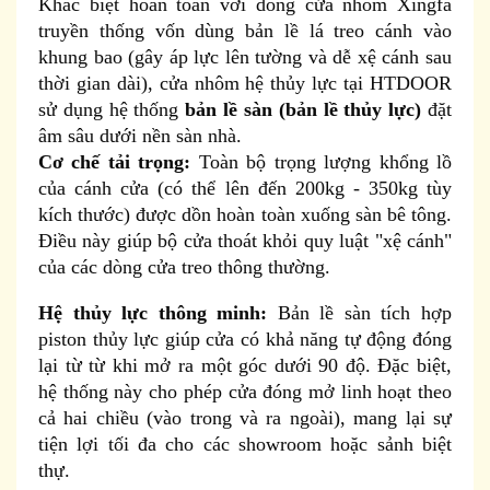
Khác biệt hoàn toàn với dòng cửa nhôm Xingfa
truyền thống vốn dùng bản lề lá treo cánh vào
khung bao (gây áp lực lên tường và dễ xệ cánh sau
thời gian dài), cửa nhôm hệ thủy lực tại HTDOOR
sử dụng hệ thống
bản lề sàn (bản lề thủy lực)
đặt
âm sâu dưới nền sàn nhà.
Cơ chế tải trọng:
Toàn bộ trọng lượng khổng lồ
của cánh cửa (có thể lên đến 200kg - 350kg tùy
kích thước) được dồn hoàn toàn xuống sàn bê tông.
Điều này giúp bộ cửa thoát khỏi quy luật "xệ cánh"
của các dòng cửa treo thông thường.
Hệ thủy lực thông minh:
Bản lề sàn tích hợp
piston thủy lực giúp cửa có khả năng tự động đóng
lại từ từ khi mở ra một góc dưới 90 độ. Đặc biệt,
hệ thống này cho phép cửa đóng mở linh hoạt theo
cả hai chiều (vào trong và ra ngoài), mang lại sự
tiện lợi tối đa cho các showroom hoặc sảnh biệt
thự.