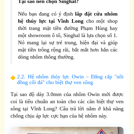
Tại sao nên chọn Singhal?
Nếu bạn đang có ý định
lắp đặt cửa nhôm
hệ thủy lực tại Vĩnh Long
cho một shop
thời trang mặt tiền đường Phạm Hùng hay
một showroom ô tô, Singhal là lựa chọn số 1.
Nó mang lại sự trẻ trung, hiện đại và giúp
mặt tiền trông rộng rãi, bắt mắt hơn hẳn các
dòng nhôm thông thường.
2.2. Hệ nhôm thủy lực Owin – Đẳng cấp "nồi
đồng cối đá" cho biệt thự ven sông
Tại sao độ dày 3.0mm của nhôm Owin mới được
coi là tiêu chuẩn an toàn cho các căn biệt thự ven
sông tại Vĩnh Long? Câu trả lời nằm ở khả năng
chống chịu áp lực cực hạn của hệ nhôm này.