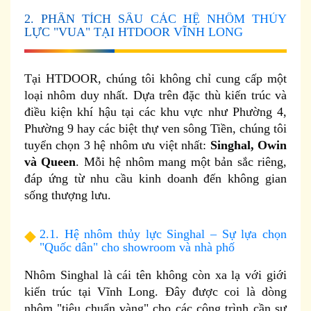
2. PHÂN TÍCH SÂU CÁC HỆ NHÔM THỦY
LỰC "VUA" TẠI HTDOOR VĨNH LONG
Tại HTDOOR, chúng tôi không chỉ cung cấp một
loại nhôm duy nhất. Dựa trên đặc thù kiến trúc và
điều kiện khí hậu tại các khu vực như Phường 4,
Phường 9 hay các biệt thự ven sông Tiền, chúng tôi
tuyển chọn 3 hệ nhôm ưu việt nhất:
Singhal, Owin
và Queen
. Mỗi hệ nhôm mang một bản sắc riêng,
đáp ứng từ nhu cầu kinh doanh đến không gian
sống thượng lưu.
2.1. Hệ nhôm thủy lực Singhal – Sự lựa chọn
"Quốc dân" cho showroom và nhà phố
Nhôm Singhal là cái tên không còn xa lạ với giới
kiến trúc tại Vĩnh Long. Đây được coi là dòng
nhôm "tiêu chuẩn vàng" cho các công trình cần sự