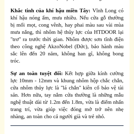
Khắc tinh của khí hậu miền Tây:
Vĩnh Long có
khí hậu nóng ẩm, mưa nhiều. Nếu cửa gỗ thường
bị mối mọt, cong vênh, hay phai màu sau vài mùa
mưa nắng, thì nhôm hệ thủy lực của HTDOOR lại
"trơ" ra trước thời gian. Nhôm được sơn tĩnh điện
theo công nghệ AkzoNobel (Đức), bảo hành màu
sắc lên đến 20 năm, không han gỉ, không bong
tróc.
Sự an toàn tuyệt đối:
Kết hợp giữa kính cường
lực 10mm - 12mm và khung nhôm hộp chắc chắn,
cửa nhôm thủy lực là "lá chắn" kiên cố bảo vệ tài
sản. Hơn nữa, tay nắm cửa thường là những mẫu
nghệ thuật dài từ 1.2m đến 1.8m, vừa là điểm nhấn
trang trí, vừa giúp việc đóng mở trở nên nhẹ
nhàng, an toàn cho cả người già và trẻ nhỏ.