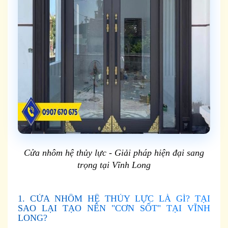
Cửa nhôm hệ thủy lực - Giải pháp hiện đại sang
trọng tại Vĩnh Long
1. CỬA NHÔM HỆ THỦY LỰC LÀ GÌ? TẠI
SAO LẠI TẠO NÊN "CƠN SỐT" TẠI VĨNH
LONG?