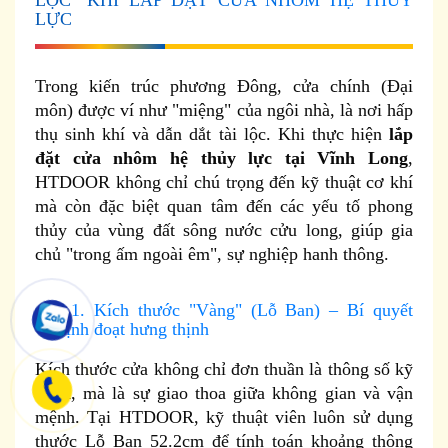
LỘC" KHI LẮP ĐẶT CỬA NHÔM HỆ THỦY
LỰC
Trong kiến trúc phương Đông, cửa chính (Đại
môn) được ví như "miệng" của ngôi nhà, là nơi hấp
thụ sinh khí và dẫn dắt tài lộc. Khi thực hiện
lắp
đặt cửa nhôm hệ thủy lực tại Vĩnh Long
,
HTDOOR không chỉ chú trọng đến kỹ thuật cơ khí
mà còn đặc biệt quan tâm đến các yếu tố phong
thủy của vùng đất sông nước cửu long, giúp gia
chủ "trong ấm ngoài êm", sự nghiệp hanh thông.
4.1. Kích thước "Vàng" (Lỗ Ban) – Bí quyết
định đoạt hưng thịnh
Kích thước cửa không chỉ đơn thuần là thông số kỹ
thuật, mà là sự giao thoa giữa không gian và vận
mệnh. Tại HTDOOR, kỹ thuật viên luôn sử dụng
thước Lỗ Ban 52.2cm để tính toán khoảng thông