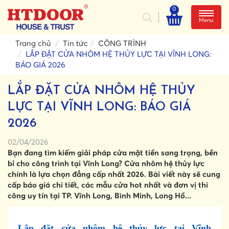
0
Menu
Trang chủ
Tin tức
CÔNG TRÌNH
LẮP ĐẶT CỬA NHÔM HỆ THỦY LỰC TẠI VĨNH LONG:
BÁO GIÁ 2026
LẮP ĐẶT CỬA NHÔM HỆ THỦY
LỰC TẠI VĨNH LONG: BÁO GIÁ
2026
02/04/2026
Bạn đang tìm kiếm giải pháp cửa mặt tiền sang trọng, bền
bỉ cho công trình tại Vĩnh Long? Cửa nhôm hệ thủy lực
chính là lựa chọn đẳng cấp nhất 2026. Bài viết này sẽ cung
cấp báo giá chi tiết, các mẫu cửa hot nhất và đơn vị thi
công uy tín tại TP. Vĩnh Long, Bình Minh, Long Hồ...
Lắp đặt cửa nhôm hệ thủy lực tại Vĩnh